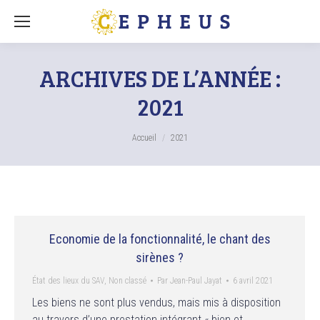
ARCHIVES DE L’ANNÉE :
2021
Vous êtes ici :
Accueil
2021
Economie de la fonctionnalité, le chant des
sirènes ?
État des lieux du SAV
,
Non classé
Par
Jean-Paul Jayat
6 avril 2021
Les biens ne sont plus vendus, mais mis à disposition
au travers d’une prestation intégrant « bien et