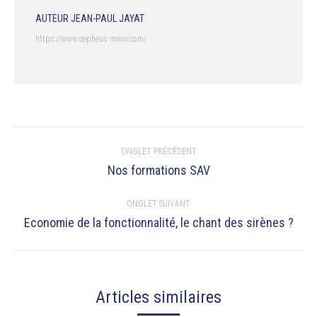
AUTEUR
JEAN-PAUL JAYAT
https://www.cepheus-innov.com/
NAVIGATION
ONGLET PRÉCÉDENT
DE
Nos formations SAV
Onglet
précédent
COMMENTAIRE
ONGLET SUIVANT
Economie de la fonctionnalité, le chant des sirènes ?
Onglet
suivant
Articles similaires