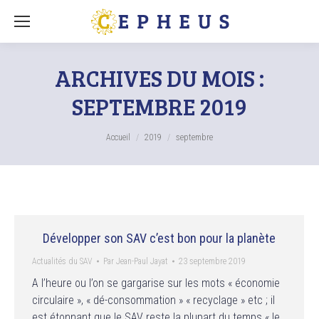
ARCHIVES DU MOIS :
SEPTEMBRE 2019
Vous êtes ici :
Accueil
2019
septembre
Développer son SAV c’est bon pour la planète
Actualités du SAV
Par
Jean-Paul Jayat
23 septembre 2019
A l’heure ou l’on se gargarise sur les mots « économie
circulaire », « dé-consommation » « recyclage » etc ; il
est étonnant que le SAV reste la plupart du temps « le