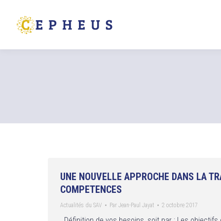
Vous êtes ici :
UNE NOUVELLE APPROCHE DANS LA TR
COMPETENCES
Actualités du SAV
Par
Jean-Paul Jayat
2 octobre 2017
Définition de vos besoins, soit par : Les objectifs