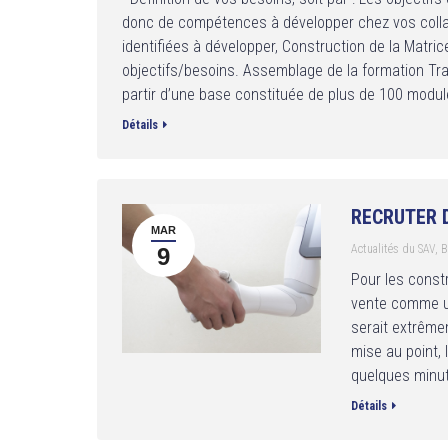
donc de compétences à développer chez vos coll
identifiées à développer, Construction de la Mat
objectifs/besoins. Assemblage de la formation T
partir d’une base constituée de plus de 100 modul
Détails
RECRUTER 
MAR
Actualités du SAV
,
B
9
Pour les constr
vente comme un
serait extrême
mise au point,
quelques minut
Détails