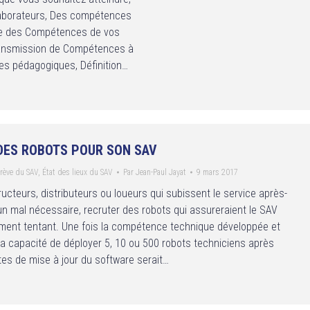
aborateurs, Des compétences
rice des Compétences de vos
ransmission de Compétences à
es pédagogiques, Définition…
DES ROBOTS POUR SON SAV
rève du SAV
,
État des lieux du SAV
Par
Jean-Paul Jayat
9 mars 2017
ucteurs, distributeurs ou loueurs qui subissent le service après-
 mal nécessaire, recruter des robots qui assureraient le SAV
ment tentant. Une fois la compétence technique développée et
 la capacité de déployer 5, 10 ou 500 robots techniciens après
es de mise à jour du software serait…